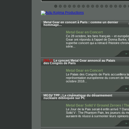
Metal Gear en concert à Paris : comme un dernier
hommage…
Metal Gear en Concert
Ce 28 octobre, les fans français – et europé
Gear ont répondu à l’appel de Donna Burke, 
superbe concert qui a retracé l’histoire chron
série...
[MàJ]
Le concert Metal Gear annoncé au Palais
des Congrès de Paris
Metal Gear en Concert
Le Palais des Congrès de Paris accueillera la
représentation européenne du concert de Met
octobre 2018...
MGSV TPP : La cinématique du désarmement
nucléaire débloquée sur PC
Metal Gear Solid V Ground Zeroes / T
Le Jour de la Paix serait-il enfin arrivé ? Da
Solid V : The Phantom Pain, les joueurs du m
auraient-ils réussi à surmonter leurs opinions.