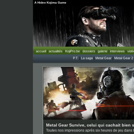
A Hideo Kojima Game
|
|
|
|
|
|
accueil
actualités
KojiPro.be
dossiers
galerie
interviews
vidé
|
|
|
P.T.
La saga
Metal Gear
Metal Gear 2
Metal Gear Survive, celui qui cachait bien 
Toutes nos impressions après six heures de jeu dans 