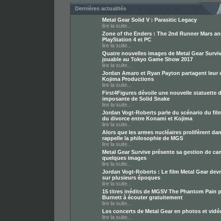
Dernières actualités
Metal Gear Solid V : Parasitic Legacy
lire la suite...
Zone of the Enders : The 2nd Runner Mars a
PlayStation 4 et PC
lire la suite...
Quatre nouvelles images de Metal Gear Survi
jouable au Tokyo Game Show 2017
lire la suite...
Jordan Amaro et Ryan Payton partagent leur 
Kojima Productions
lire la suite...
First4Figures dévoile une nouvelle statuette dé
imposante de Solid Snake
lire la suite...
Jordan Vogt-Roberts parle du scénario du fil
du divorce entre Konami et Kojima
lire la suite...
Alors que les armes nucléaires prolifèrent d
rappelle la philosophie de MGS
lire la suite...
Metal Gear Survive présente sa gestion de ca
quelques images
lire la suite...
Jordan Vogt-Roberts : Le film Metal Gear devr
sur plusieurs époques
lire la suite...
15 titres inédits de MGSV The Phantom Pain p
Burnett à écouter gratuitement
lire la suite...
Les concerts de Metal Gear en photos et vid
lire la suite...