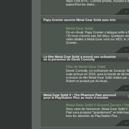
Xbox One et PC. Comme promis, Konami a d
aujourd'hui les dates...
Papy Grenier raconte Metal Gear Solid avec brio
Metal Gear Solid
On en rêvait. Papy Grenier s'attaque enfin à 
! Et nous n'avons pas été déçu. Quelques a
vidéo dédiée à Metal Gear sorti sur NES, le 
Grenier...
Le film Metal Gear Solid a trouvé son scénariste
en la personne de Derek Connolly
Film de Metal Gear Solid
Derek Connolly, co-scénariste de Jurassic W
suite prévue en 2018, aura la lourde de tâche 
scénario du film Metal Gear Solid réalisé par
Robert et produit par Avi Arad...
Metal Gear Solid V : The Phantom Pain annoncé
pour le PlayStation Plus au mois d'octobre
Metal Gear Solid V Ground Zeroes / T
Sony vient de l'annoncer, Metal Gear Solid V
Pain sera proposé "gratuitement" en télécha
tous les abonnés du PlayStation Plus...