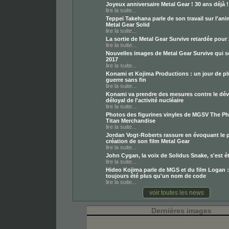
Joyeux anniversaire Metal Gear ! 30 ans déjà !
lire la suite...
Teppei Takehana parle de son travail sur l'an
Metal Gear Solid
lire la suite...
La sortie de Metal Gear Survive retardée pour
lire la suite...
Nouvelles images de Metal Gear Survive qui se
2017
lire la suite...
Konami et Kojima Productions : un jour de p
guerre sans fin
lire la suite...
Konami va prendre des mesures contre le dé
déloyal de l'activité nucléaire
lire la suite...
Photos des figurines vinyles de MGSV The P
Titan Merchandise
lire la suite...
Jordan Vogt-Roberts rassure en évoquant le 
création de son film Metal Gear
lire la suite...
John Cygan, la voix de Solidus Snake, s'est é
lire la suite...
Hideo Kojima parle de MGS et du film Logan :
toujours été plus qu'un nom de code
lire la suite...
voir toutes les news
Dernières images