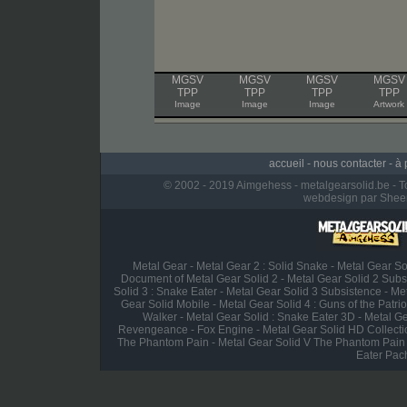
MGSV
MGSV
MGSV
MGSV
TPP
TPP
TPP
TPP
Image
Image
Image
Artwork
accueil
-
nous contacter
-
à 
© 2002 - 2019 Aimgehess - metalgearsolid.be - To
webdesign par Shee
Metal Gear
-
Metal Gear 2 : Solid Snake
-
Metal Gear So
Document of Metal Gear Solid 2
-
Metal Gear Solid 2 Sub
Solid 3 : Snake Eater
-
Metal Gear Solid 3 Subsistence
-
Met
Gear Solid Mobile
-
Metal Gear Solid 4 : Guns of the Patrio
Walker
-
Metal Gear Solid : Snake Eater 3D
-
Metal Ge
Revengeance
-
Fox Engine
-
Metal Gear Solid HD Collecti
The Phantom Pain
-
Metal Gear Solid V The Phantom Pain
Eater Pach