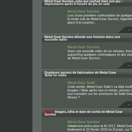
Metal Gear Survive, celui qui cachait bien son jeu :
impressions après 6 heures de jeu en solo
Metal Gear Survive
Lors d'une première confrontation de quelqu
le mode solo de Metal Gear Survive, l'appréhe
place à la surprise...
Metal Gear Survive dévoile son histoire dans une
nouvelle vidéo
Metal Gear Survive
Dans une nouvelle vidéo de six minutes, Kon
aujourd’hui quelques cinématiques et des sé
de Metal Gear Survive...
Quelques secrets de fabrication de Metal Gear
Solid en vidéo
Metal Gear Solid
Cette année, Metal Gear Solid 1 va déjà souff
bougies ! Mais après tout ce temps, pensez-
tout connaître sur les aventures de Solid S
Moses ?
[MàJ]
Images, bêta et date de sortie de Metal Gear
Survive
Metal Gear Survive
Initialement prévu pour la fin 2017, Metal Gea
finalement le 22 février 2018 en Europe, sur P