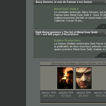
Barry Dennen, la voix de Fatman s'est éteinte
Metal Gear Solid 2
Le comédien américain, Barry Dennen, qui pr
Fatman dans Metal Gear Solid 2 : Sons of Lib
malheureusement décédé ce mardi matin à B
Californie. Il avait 79 ans...
Dark Horse annonce « The Art of Metal Gear Solid
I-IV » soit 800 pages d'illustrations
Kojima Productions
La maison d'édition américaine Dark Horse v
la publication de deux nouveaux artbooks c
quatre premiers Metal Gear Solid, traduits en 
Derniers trailers (sous-titrés en f
MGSV TPP
MGSV TPP
MGSV TPP
MGSV T
GDC 2013
E3 2013
E3 2014
TGS 201